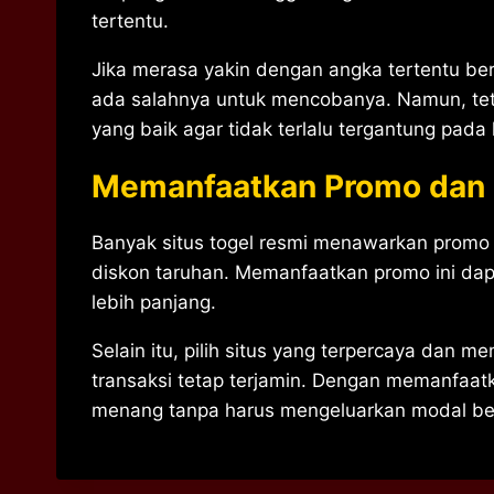
tertentu.
Jika merasa yakin dengan angka tertentu ber
ada salahnya untuk mencobanya. Namun, tet
yang baik agar tidak terlalu tergantung pad
Memanfaatkan Promo dan B
Banyak situs togel resmi menawarkan promo 
diskon taruhan. Memanfaatkan promo ini da
lebih panjang.
Selain itu, pilih situs yang terpercaya dan m
transaksi tetap terjamin. Dengan memanfaa
menang tanpa harus mengeluarkan modal besa