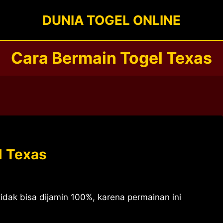
DUNIA TOGEL ONLINE
Cara Bermain Togel Texas
l Texas
ak bisa dijamin 100%, karena permainan ini