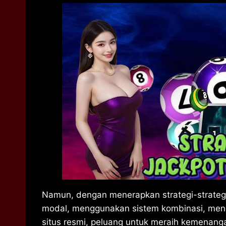
Namun, dengan menerapkan strategi-strategi
modal, menggunakan sistem kombinasi, meng
situs resmi, peluang untuk meraih kemenanga