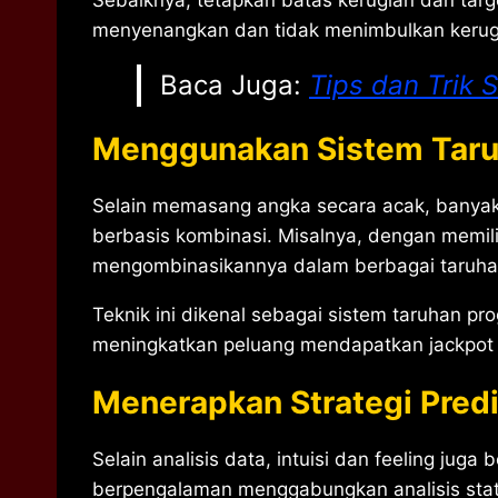
menyenangkan dan tidak menimbulkan kerug
Baca Juga:
Tips dan Trik
Menggunakan Sistem Taru
Selain memasang angka secara acak, banya
berbasis kombinasi. Misalnya, dengan memi
mengombinasikannya dalam berbagai taruhan 
Teknik ini dikenal sebagai sistem taruhan p
meningkatkan peluang mendapatkan jackpot j
Menerapkan Strategi Predik
Selain analisis data, intuisi dan feeling ju
berpengalaman menggabungkan analisis stat