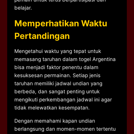
belajar.
Memperhatikan Waktu
Pertandingan
Mengetahui waktu yang tepat untuk
memasang taruhan dalam togel Argentina
bisa menjadi faktor penentu dalam
kesuksesan permainan. Setiap jenis
taruhan memiliki jadwal undian yang
berbeda, dan sangat penting untuk
mengikuti perkembangan jadwal ini agar
tidak melewatkan kesempatan.
Dengan memahami kapan undian
berlangsung dan momen-momen tertentu