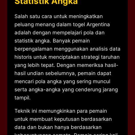
Statistik Angka
Salah satu cara untuk meningkatkan
peluang menang dalam togel Argentina
adalah dengan mempelajari pola dan
statistik angka. Banyak pemain
berpengalaman menggunakan analisis data
historis untuk menciptakan strategi taruhan
yang lebih tepat. Dengan memeriksa hasil-
hasil undian sebelumnya, pemain dapat
mencari pola angka yang sering muncul
serta angka-angka yang cenderung jarang
tampil.
Teknik ini memungkinkan para pemain
untuk membuat keputusan berdasarkan
data dan bukan hanya berdasarkan