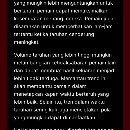
yang mungkin lebih menguntungkan untuk
bertaruh, pemain dapat memaksimalkan
kesempatan menang mereka. Pemain juga
disarankan untuk memperhatikan jam-jam
tertentu ketika taruhan cenderung
meningkat.
Volume taruhan yang lebih tinggi mungkin
melambangkan ketidaksabaran pemain lain
dan dapat membuat hasil keluaran menjadi
lebih tidak terduga. Memantau trend ini
akan membantu pemain dalam
menetapkan kapan waktu bertaruh yang
lebih baik. Selain itu, tren dalam waktu
taruhan sering kali juga menciptakan pola
yang mungkin dapat dimanfaatkan.