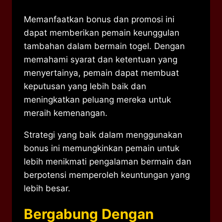
Memanfaatkan bonus dan promosi ini
dapat memberikan pemain keunggulan
tambahan dalam bermain togel. Dengan
memahami syarat dan ketentuan yang
menyertainya, pemain dapat membuat
keputusan yang lebih baik dan
meningkatkan peluang mereka untuk
meraih kemenangan.
Strategi yang baik dalam menggunakan
bonus ini memungkinkan pemain untuk
lebih menikmati pengalaman bermain dan
berpotensi memperoleh keuntungan yang
lebih besar.
Bergabung Dengan