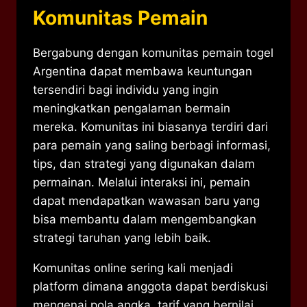
Komunitas Pemain
Bergabung dengan komunitas pemain togel
Argentina dapat membawa keuntungan
tersendiri bagi individu yang ingin
meningkatkan pengalaman bermain
mereka. Komunitas ini biasanya terdiri dari
para pemain yang saling berbagi informasi,
tips, dan strategi yang digunakan dalam
permainan. Melalui interaksi ini, pemain
dapat mendapatkan wawasan baru yang
bisa membantu dalam mengembangkan
strategi taruhan yang lebih baik.
Komunitas online sering kali menjadi
platform dimana anggota dapat berdiskusi
mengenai pola angka, tarif yang bernilai,