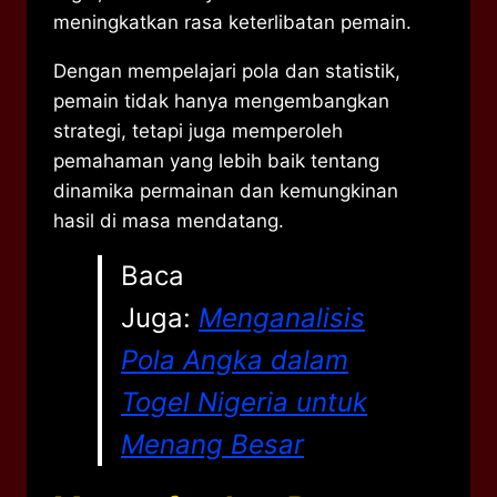
meningkatkan rasa keterlibatan pemain.
Dengan mempelajari pola dan statistik,
pemain tidak hanya mengembangkan
strategi, tetapi juga memperoleh
pemahaman yang lebih baik tentang
dinamika permainan dan kemungkinan
hasil di masa mendatang.
Baca
Juga:
Menganalisis
Pola Angka dalam
Togel Nigeria untuk
Menang Besar