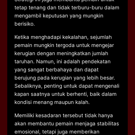
tetap tenang dan tidak terburu-buru dalam
mengambil keputusan yang mungkin
berisiko.
Ketika menghadapi kekalahan, sejumlah
pemain mungkin tergoda untuk mengejar
kerugian dengan meningkatkan jumlah
taruhan. Namun, ini adalah pendekatan
yang sangat berbahaya dan dapat
berujung pada kerugian yang lebih besar.
Sebaliknya, penting untuk dapat mengenali
kapan saatnya untuk berhenti, baik dalam
kondisi menang maupun kalah.
Memiliki kesadaran tersebut tidak hanya
akan membantu pemain menjaga stabilitas
emosional, tetapi juga memberikan