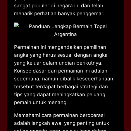
sangat populer di negara ini dan telah
menarik perhatian banyak penggemar.
Permainan ini mengandalkan pemilihan
angka yang harus sesuai dengan angka
yang keluar dalam undian berikutnya.
Konsep dasar dari permainan ini adalah
sederhana, namun dibalik kesederhanaan
tersebut terdapat berbagai strategi dan
tips yang dapat meningkatkan peluang
pemain untuk menang. ​
Memahami cara permainan beroperasi
adalah langkah awal yang penting untuk