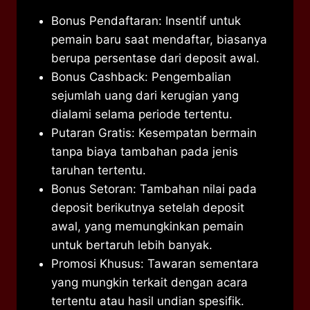
Bonus Pendaftaran: Insentif untuk
pemain baru saat mendaftar, biasanya
berupa persentase dari deposit awal.
Bonus Cashback: Pengembalian
sejumlah uang dari kerugian yang
dialami selama periode tertentu.
Putaran Gratis: Kesempatan bermain
tanpa biaya tambahan pada jenis
taruhan tertentu.
Bonus Setoran: Tambahan nilai pada
deposit berikutnya setelah deposit
awal, yang memungkinkan pemain
untuk bertaruh lebih banyak.
Promosi Khusus: Tawaran sementara
yang mungkin terkait dengan acara
tertentu atau hasil undian spesifik.