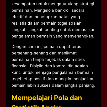
kesempatan untuk mengatur ulang strategi
permainan. Mengelola bankroll secara
efektif dan menetapkan batas yang
realistis dalam bermain togel adalah
langkah-langkah penting untuk memastikan
pengalaman bermain yang menyenangkan.
Dengan cara ini, pemain dapat terus
bersenang-senang dan menikmati
permainan tanpa terjebak dalam stres
finansial. Disiplin dan kontrol diri adalah
kunci untuk menjaga pengalaman bermain
togel tetap positif dan mungkin menjadikan
pemain lebih sukses dalam jangka panjang.
Mempelajari Pola dan