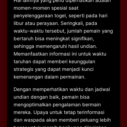
Hal lainnya yang perlu diperhatikan adalah
momen-momen spesial saat
penyelenggaraan togel, seperti pada hari
libur atau perayaan. Seringkali, pada
waktu-waktu tersebut, jumlah pemain yang
bertaruh bisa meningkat signifikan,
sehingga memengaruhi hasil undian.
Memanfaatkan informasi ini untuk waktu
taruhan dapat memberi keunggulan
strategis yang dapat menjadi kunci
kemenangan dalam permainan.
Dengan memperhatikan waktu dan jadwal
undian dengan baik, pemain bisa
mengoptimalkan pengalaman bermain
mereka. Upaya untuk tetap terinformasi
dan waspada akan memberi peluang lebih