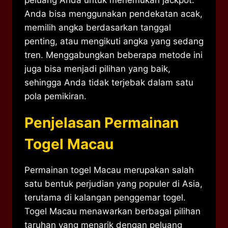
peluang Anda untuk menemukan jackpot.
Anda bisa menggunakan pendekatan acak,
memilih angka berdasarkan tanggal
penting, atau mengikuti angka yang sedang
tren. Menggabungkan beberapa metode ini
juga bisa menjadi pilihan yang baik,
sehingga Anda tidak terjebak dalam satu
pola pemikiran.
Penjelasan Permainan
Togel Macau
Permainan togel Macau merupakan salah
satu bentuk perjudian yang populer di Asia,
terutama di kalangan penggemar togel.
Togel Macau menawarkan berbagai pilihan
taruhan yang menarik dengan peluang