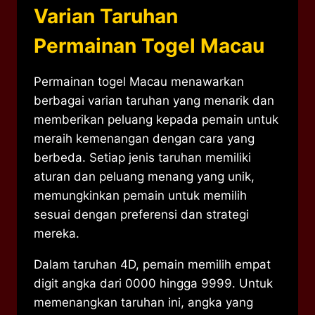
Varian Taruhan
Permainan Togel Macau
Permainan togel Macau menawarkan
berbagai varian taruhan yang menarik dan
memberikan peluang kepada pemain untuk
meraih kemenangan dengan cara yang
berbeda. Setiap jenis taruhan memiliki
aturan dan peluang menang yang unik,
memungkinkan pemain untuk memilih
sesuai dengan preferensi dan strategi
mereka.
Dalam taruhan 4D, pemain memilih empat
digit angka dari 0000 hingga 9999. Untuk
memenangkan taruhan ini, angka yang