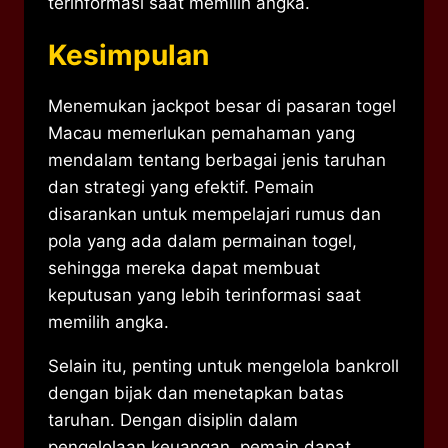
terinformasi saat memilih angka.
Kesimpulan
Menemukan jackpot besar di pasaran togel
Macau memerlukan pemahaman yang
mendalam tentang berbagai jenis taruhan
dan strategi yang efektif. Pemain
disarankan untuk mempelajari rumus dan
pola yang ada dalam permainan togel,
sehingga mereka dapat membuat
keputusan yang lebih terinformasi saat
memilih angka.
Selain itu, penting untuk mengelola bankroll
dengan bijak dan menetapkan batas
taruhan. Dengan disiplin dalam
pengelolaan keuangan, pemain dapat