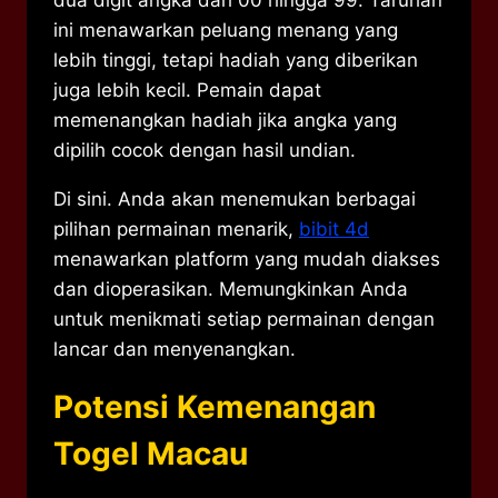
dua digit angka dari 00 hingga 99. Taruhan
ini menawarkan peluang menang yang
lebih tinggi, tetapi hadiah yang diberikan
juga lebih kecil. Pemain dapat
memenangkan hadiah jika angka yang
dipilih cocok dengan hasil undian.
Di sini. Anda akan menemukan berbagai
pilihan permainan menarik,
bibit 4d
menawarkan platform yang mudah diakses
dan dioperasikan. Memungkinkan Anda
untuk menikmati setiap permainan dengan
lancar dan menyenangkan.
Potensi Kemenangan
Togel Macau