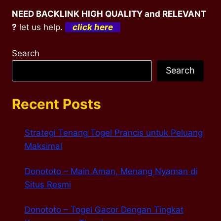
NEED BACKLINK HIGH QUALITY and RELEVANT
?
let us help.
click here
Search
Search
Recent Posts
Strategi Tenang Togel Prancis untuk Peluang
Maksimal
Donototo – Main Aman, Menang Nyaman di
Situs Resmi
Donototo – Togel Gacor Dengan Tingkat