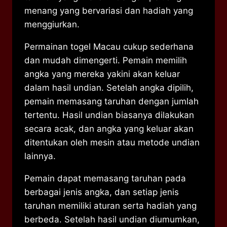
menang yang bervariasi dan hadiah yang
menggiurkan.
Permainan togel Macau cukup sederhana
dan mudah dimengerti. Pemain memilih
angka yang mereka yakini akan keluar
dalam hasil undian. Setelah angka dipilih,
pemain memasang taruhan dengan jumlah
tertentu. Hasil undian biasanya dilakukan
secara acak, dan angka yang keluar akan
ditentukan oleh mesin atau metode undian
lainnya.
Pemain dapat memasang taruhan pada
berbagai jenis angka, dan setiap jenis
taruhan memiliki aturan serta hadiah yang
berbeda. Setelah hasil undian diumumkan,