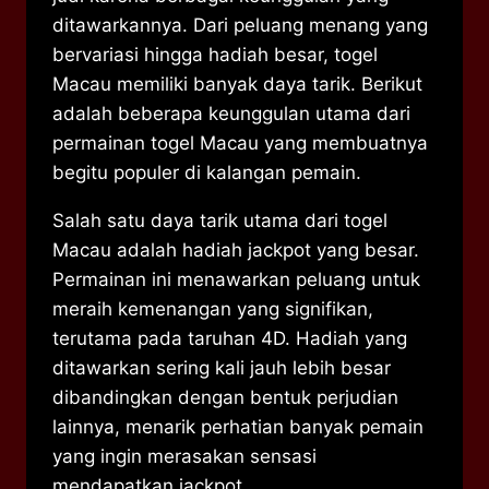
ditawarkannya. Dari peluang menang yang
bervariasi hingga hadiah besar, togel
Macau memiliki banyak daya tarik. Berikut
adalah beberapa keunggulan utama dari
permainan togel Macau yang membuatnya
begitu populer di kalangan pemain.
Salah satu daya tarik utama dari togel
Macau adalah hadiah jackpot yang besar.
Permainan ini menawarkan peluang untuk
meraih kemenangan yang signifikan,
terutama pada taruhan 4D. Hadiah yang
ditawarkan sering kali jauh lebih besar
dibandingkan dengan bentuk perjudian
lainnya, menarik perhatian banyak pemain
yang ingin merasakan sensasi
mendapatkan jackpot.