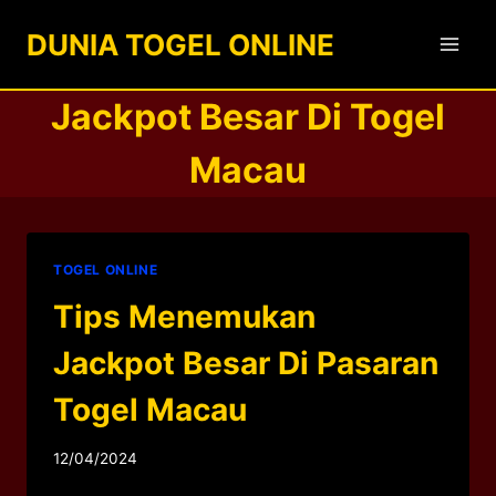
Skip
DUNIA TOGEL ONLINE
to
content
Jackpot Besar Di Togel
Macau
TOGEL ONLINE
Tips Menemukan
Jackpot Besar Di Pasaran
Togel Macau
12/04/2024