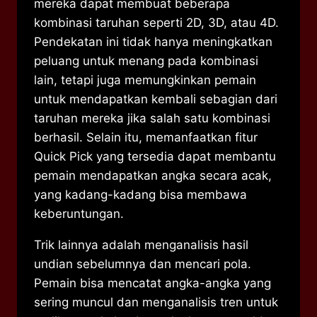
mereka dapat membuat beberapa
kombinasi taruhan seperti 2D, 3D, atau 4D.
Pendekatan ini tidak hanya meningkatkan
peluang untuk menang pada kombinasi
lain, tetapi juga memungkinkan pemain
untuk mendapatkan kembali sebagian dari
taruhan mereka jika salah satu kombinasi
berhasil. Selain itu, memanfaatkan fitur
Quick Pick yang tersedia dapat membantu
pemain mendapatkan angka secara acak,
yang kadang-kadang bisa membawa
keberuntungan.
Trik lainnya adalah menganalisis hasil
undian sebelumnya dan mencari pola.
Pemain bisa mencatat angka-angka yang
sering muncul dan menganalisis tren untuk