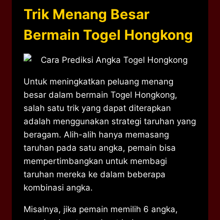
Trik Menang Besar
Bermain Togel Hongkong
Untuk meningkatkan peluang menang
besar dalam bermain Togel Hongkong,
salah satu trik yang dapat diterapkan
adalah menggunakan strategi taruhan yang
beragam. Alih-alih hanya memasang
taruhan pada satu angka, pemain bisa
mempertimbangkan untuk membagi
taruhan mereka ke dalam beberapa
kombinasi angka.
Misalnya, jika pemain memilih 6 angka,