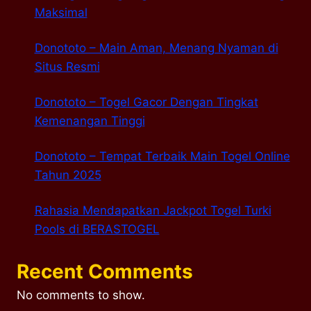
Maksimal
Donototo – Main Aman, Menang Nyaman di
Situs Resmi
Donototo – Togel Gacor Dengan Tingkat
Kemenangan Tinggi
Donototo – Tempat Terbaik Main Togel Online
Tahun 2025
Rahasia Mendapatkan Jackpot Togel Turki
Pools di BERASTOGEL
Recent Comments
No comments to show.