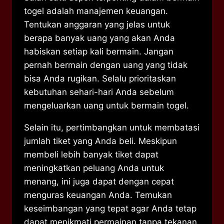
togel adalah manajemen keuangan.
Tentukan anggaran yang jelas untuk
berapa banyak uang yang akan Anda
habiskan setiap kali bermain. Jangan
pernah bermain dengan uang yang tidak
bisa Anda rugikan. Selalu prioritaskan
kebutuhan sehari-hari Anda sebelum
mengeluarkan uang untuk bermain togel.
Selain itu, pertimbangkan untuk membatasi
jumlah tiket yang Anda beli. Meskipun
membeli lebih banyak tiket dapat
meningkatkan peluang Anda untuk
menang, ini juga dapat dengan cepat
menguras keuangan Anda. Temukan
keseimbangan yang tepat agar Anda tetap
dapat menikmati permainan tanpa tekanan