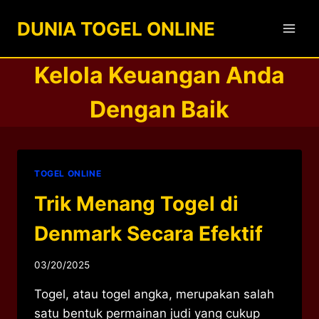
Skip
DUNIA TOGEL ONLINE
to
content
Kelola Keuangan Anda
Dengan Baik
TOGEL ONLINE
Trik Menang Togel di
Denmark Secara Efektif
03/20/2025
Togel, atau togel angka, merupakan salah
satu bentuk permainan judi yang cukup