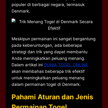
populer di berbagai negara, termasuk
Denmark.
Meskipun permainan ini sangat bergantung
pada keberuntungan, ada beberapa
strategi dan trik yang dapat membantu
Anda meningkatkan peluang menang.
Dalam artikel ini
DUNIA TOGEL ONLINE
akan membahas beberapa trik efektif
untuk meningkatkan peluang menang
dalam permainan togel di Denmark.
Pahami Aturan dan Jenis
Permainan Togel