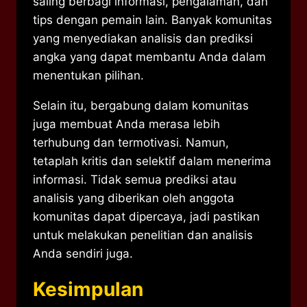
saling berbagi informasi, pengalaman, dan
tips dengan pemain lain. Banyak komunitas
yang menyediakan analisis dan prediksi
angka yang dapat membantu Anda dalam
menentukan pilihan.
Selain itu, bergabung dalam komunitas
juga membuat Anda merasa lebih
terhubung dan termotivasi. Namun,
tetaplah kritis dan selektif dalam menerima
informasi. Tidak semua prediksi atau
analisis yang diberikan oleh anggota
komunitas dapat dipercaya, jadi pastikan
untuk melakukan penelitian dan analisis
Anda sendiri juga.
Kesimpulan