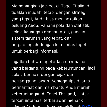
Memenangkan jackpot di Togel Thailand
tidaklah mudah, tetapi dengan strategi
yang tepat, Anda bisa meningkatkan
peluang Anda. Pahami pola dan statistik,
kelola keuangan dengan bijak, gunakan
sistem taruhan yang tepat, dan
bergabunglah dengan komunitas togel
untuk berbagi informasi.
Ingatlah bahwa togel adalah permainan
yang bergantung pada keberuntungan, jadi
selalu bermain dengan bijak dan
bertanggung jawab. Semoga tips di atas
bermanfaat dan membantu Anda meraih
keberuntungan di Togel Thailand, Untuk
terkait informasi terbaru dan menarik
lainnya Anda bisa juga mengklik link
DATA