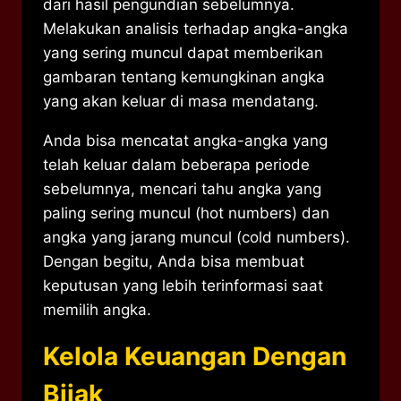
dari hasil pengundian sebelumnya.
Melakukan analisis terhadap angka-angka
yang sering muncul dapat memberikan
gambaran tentang kemungkinan angka
yang akan keluar di masa mendatang.
Anda bisa mencatat angka-angka yang
telah keluar dalam beberapa periode
sebelumnya, mencari tahu angka yang
paling sering muncul (hot numbers) dan
angka yang jarang muncul (cold numbers).
Dengan begitu, Anda bisa membuat
keputusan yang lebih terinformasi saat
memilih angka.
Kelola Keuangan Dengan
Bijak