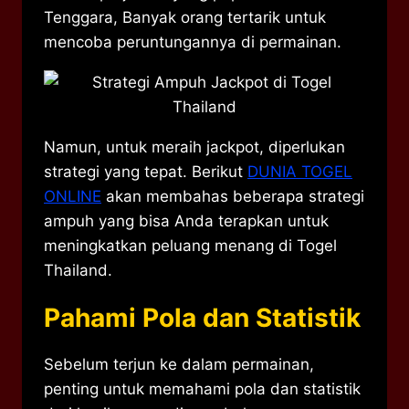
Tenggara, Banyak orang tertarik untuk
mencoba peruntungannya di permainan.
Namun, untuk meraih jackpot, diperlukan
strategi yang tepat. Berikut
DUNIA TOGEL
ONLINE
akan membahas
beberapa strategi
ampuh yang bisa Anda terapkan untuk
meningkatkan peluang menang di Togel
Thailand.
Pahami Pola dan Statistik
Sebelum terjun ke dalam permainan,
penting untuk memahami pola dan statistik