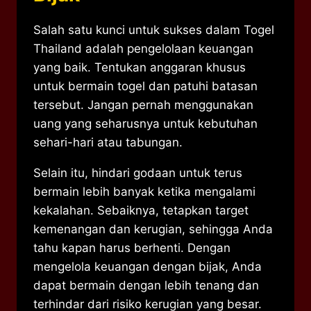
Salah satu kunci untuk sukses dalam Togel
Thailand adalah pengelolaan keuangan
yang baik. Tentukan anggaran khusus
untuk bermain togel dan patuhi batasan
tersebut. Jangan pernah menggunakan
uang yang seharusnya untuk kebutuhan
sehari-hari atau tabungan.
Selain itu, hindari godaan untuk terus
bermain lebih banyak ketika mengalami
kekalahan. Sebaiknya, tetapkan target
kemenangan dan kerugian, sehingga Anda
tahu kapan harus berhenti. Dengan
mengelola keuangan dengan bijak, Anda
dapat bermain dengan lebih tenang dan
terhindar dari risiko kerugian yang besar.