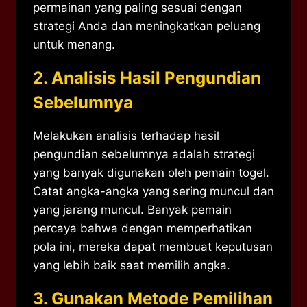
permainan yang paling sesuai dengan
strategi Anda dan meningkatkan peluang
untuk menang.
2. Analisis Hasil Pengundian
Sebelumnya
Melakukan analisis terhadap hasil
pengundian sebelumnya adalah strategi
yang banyak digunakan oleh pemain togel.
Catat angka-angka yang sering muncul dan
yang jarang muncul. Banyak pemain
percaya bahwa dengan memperhatikan
pola ini, mereka dapat membuat keputusan
yang lebih baik saat memilih angka.
3. Gunakan Metode Pemilihan