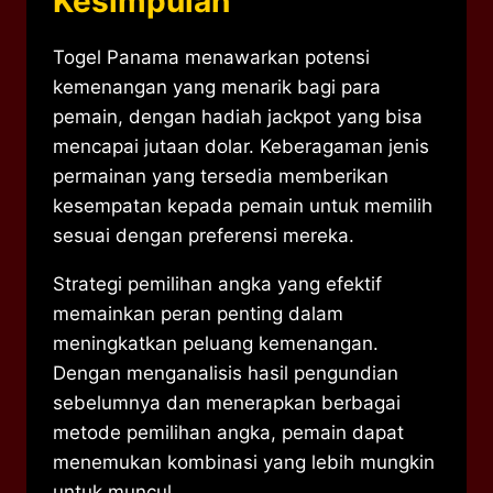
Kesimpulan
Togel Panama menawarkan potensi
kemenangan yang menarik bagi para
pemain, dengan hadiah jackpot yang bisa
mencapai jutaan dolar. Keberagaman jenis
permainan yang tersedia memberikan
kesempatan kepada pemain untuk memilih
sesuai dengan preferensi mereka.
Strategi pemilihan angka yang efektif
memainkan peran penting dalam
meningkatkan peluang kemenangan.
Dengan menganalisis hasil pengundian
sebelumnya dan menerapkan berbagai
metode pemilihan angka, pemain dapat
menemukan kombinasi yang lebih mungkin
untuk muncul.