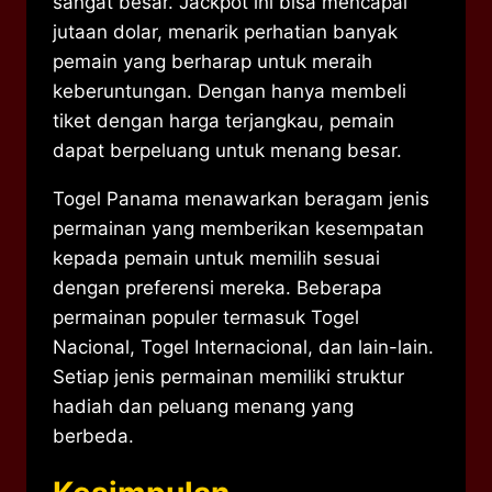
sangat besar. Jackpot ini bisa mencapai
jutaan dolar, menarik perhatian banyak
pemain yang berharap untuk meraih
keberuntungan. Dengan hanya membeli
tiket dengan harga terjangkau, pemain
dapat berpeluang untuk menang besar.
Togel Panama menawarkan beragam jenis
permainan yang memberikan kesempatan
kepada pemain untuk memilih sesuai
dengan preferensi mereka. Beberapa
permainan populer termasuk Togel
Nacional, Togel Internacional, dan lain-lain.
Setiap jenis permainan memiliki struktur
hadiah dan peluang menang yang
berbeda.