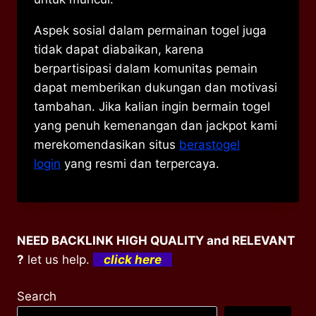
Aspek sosial dalam permainan togel juga
tidak dapat diabaikan, karena
berpartisipasi dalam komunitas pemain
dapat memberikan dukungan dan motivasi
tambahan. Jika kalian ingin bermain togel
yang penuh kemenangan dan jackpot kami
merekomendasikan situs
berastogel
login
yang resmi dan terpercaya.
NEED BACKLINK HIGH QUALITY and RELEVANT
?
let us help.
click here
Search