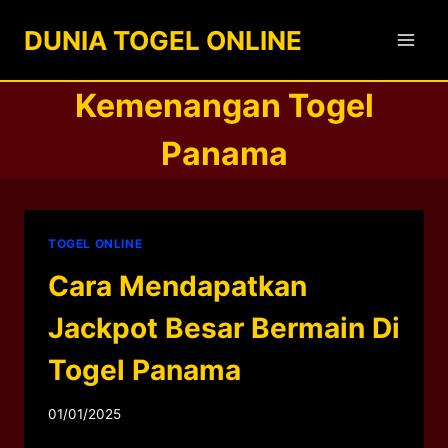
Skip
DUNIA TOGEL ONLINE
to
content
Kemenangan Togel
Panama
TOGEL ONLINE
Cara Mendapatkan
Jackpot Besar Bermain Di
Togel Panama
01/01/2025