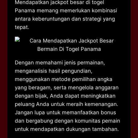
Mendapatkan jackpot besar di togel
Panama memang memerlukan kombinasi
antara keberuntungan dan strategi yang
tepat.
Dengan memahami jenis permainan,
menganalisis hasil pengundian,
menggunakan metode pemilihan angka
yang beragam, serta mengelola anggaran
dengan bijak, Anda dapat meningkatkan
peluang Anda untuk meraih kemenangan.
Jangan lupa untuk memanfaatkan bonus
dan bergabung dengan komunitas pemain
untuk mendapatkan dukungan tambahan.