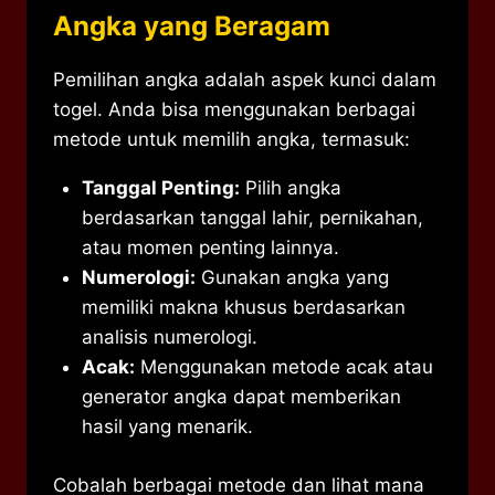
Angka yang Beragam
Pemilihan angka adalah aspek kunci dalam
togel. Anda bisa menggunakan berbagai
metode untuk memilih angka, termasuk:
Tanggal Penting:
Pilih angka
berdasarkan tanggal lahir, pernikahan,
atau momen penting lainnya.
Numerologi:
Gunakan angka yang
memiliki makna khusus berdasarkan
analisis numerologi.
Acak:
Menggunakan metode acak atau
generator angka dapat memberikan
hasil yang menarik.
Cobalah berbagai metode dan lihat mana