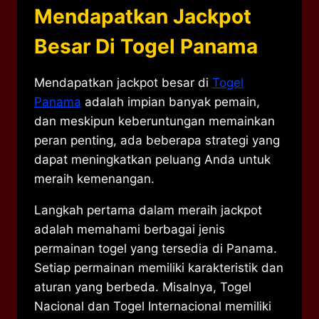
Mendapatkan Jackpot
Besar Di Togel Panama
Mendapatkan jackpot besar di
Togel
Panama
adalah impian banyak pemain,
dan meskipun keberuntungan memainkan
peran penting, ada beberapa strategi yang
dapat meningkatkan peluang Anda untuk
meraih kemenangan.
Langkah pertama dalam meraih jackpot
adalah memahami berbagai jenis
permainan togel yang tersedia di Panama.
Setiap permainan memiliki karakteristik dan
aturan yang berbeda. Misalnya, Togel
Nacional dan Togel Internacional memiliki