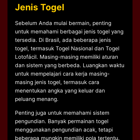
Jenis Togel
Sebelum Anda mulai bermain, penting
untuk memahami berbagai jenis togel yang
tersedia. Di Brasil, ada beberapa jenis
togel, termasuk Togel Nasional dan Togel
Lotofácil. Masing-masing memiliki aturan
dan sistem yang berbeda. Luangkan waktu
untuk mempelajari cara kerja masing-
masing jenis togel, termasuk cara
menentukan angka yang keluar dan
peluang menang.
Penting juga untuk memahami sistem
pengundian. Banyak permainan togel
menggunakan pengundian acak, tetapi
beberapa mungkin memiliki pola tertentu.