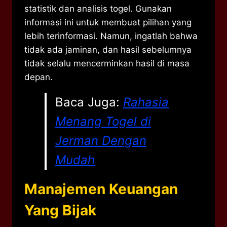
statistik dan analisis togel. Gunakan
informasi ini untuk membuat pilihan yang
lebih terinformasi. Namun, ingatlah bahwa
tidak ada jaminan, dan hasil sebelumnya
tidak selalu mencerminkan hasil di masa
depan.
Baca Juga:
Rahasia
Menang Togel di
Jerman Dengan
Mudah
Manajemen Keuangan
Yang Bijak