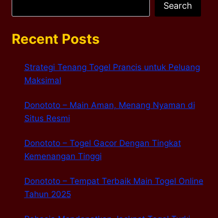
Search
Recent Posts
Strategi Tenang Togel Prancis untuk Peluang
Maksimal
Donototo – Main Aman, Menang Nyaman di
Situs Resmi
Donototo – Togel Gacor Dengan Tingkat
Kemenangan Tinggi
Donototo – Tempat Terbaik Main Togel Online
Tahun 2025