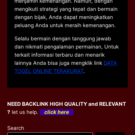
menjamin kemenangan. Namun, dengan
mengikuti strategi yang tepat dan bermain
dengan bijak, Anda dapat meningkatkan
peluang Anda untuk meraih kemenangan.
Selalu bermain dengan tanggung jawab
dan nikmati pengalaman permainan, Untuk
terkait informasi terbaru dan menarik
lainnya Anda bisa juga mengklik link
DATA
TOGEL ONLINE TERAKURAT
.
NEED BACKLINK HIGH QUALITY and RELEVANT
?
let us help.
click here
Search