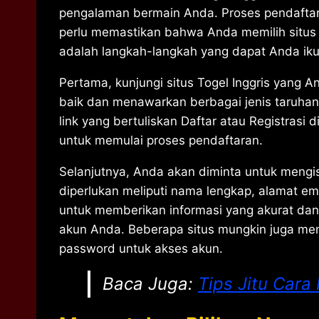
pengalaman bermain Anda. Proses pendafta
perlu memastikan bahwa Anda memilih situs y
adalah langkah-langkah yang dapat Anda ik
Pertama, kunjungi situs Togel Inggris yang And
baik dan menawarkan berbagai jenis taruhan 
link yang bertuliskan Daftar atau Registrasi 
untuk memulai proses pendaftaran.
Selanjutnya, Anda akan diminta untuk mengisi
diperlukan meliputi nama lengkap, alamat ema
untuk memberikan informasi yang akurat dan s
akun Anda. Beberapa situs mungkin juga m
password untuk akses akun.
Baca Juga:
Tips Jitu Cara