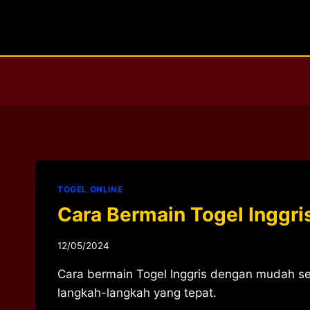
Skip
to
content
TOGEL ONLINE
Cara Bermain Togel Inggr
12/05/2024
Cara bermain Togel Inggris dengan mudah seb
langkah-langkah yang tepat.