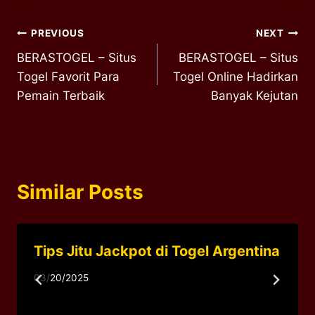
Post
PREVIOUS
NEXT
BERASTOGEL – Situs
BERASTOGEL – Situs
navigation
Togel Favorit Para
Togel Online Hadirkan
Pemain Terbaik
Banyak Kejutan
Similar Posts
Tips Jitu Jackpot di Togel Argentina
03/20/2025