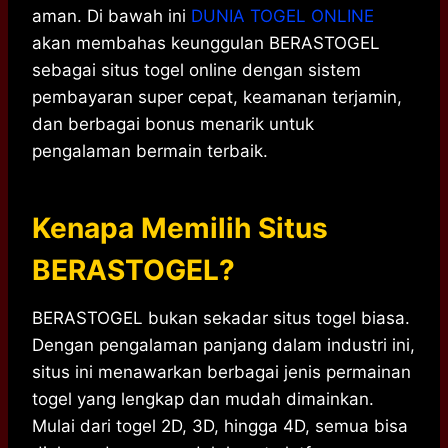
aman. Di bawah ini
DUNIA TOGEL ONLINE
akan membahas keunggulan BERASTOGEL
sebagai situs togel online dengan sistem
pembayaran super cepat, keamanan terjamin,
dan berbagai bonus menarik untuk
pengalaman bermain terbaik.
Kenapa Memilih Situs
BERASTOGEL?
BERASTOGEL bukan sekadar situs togel biasa.
Dengan pengalaman panjang dalam industri ini,
situs ini menawarkan berbagai jenis permainan
togel yang lengkap dan mudah dimainkan.
Mulai dari togel 2D, 3D, hingga 4D, semua bisa