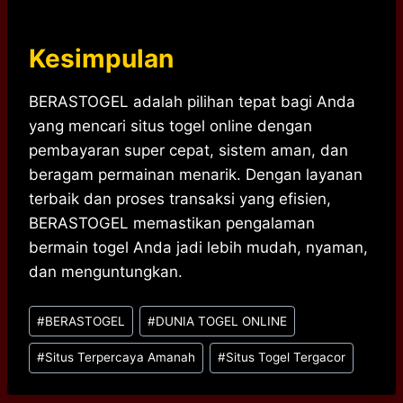
Kesimpulan
BERASTOGEL adalah pilihan tepat bagi Anda
yang mencari situs togel online dengan
pembayaran super cepat, sistem aman, dan
beragam permainan menarik. Dengan layanan
terbaik dan proses transaksi yang efisien,
BERASTOGEL memastikan pengalaman
bermain togel Anda jadi lebih mudah, nyaman,
dan menguntungkan.
Post
#
BERASTOGEL
#
DUNIA TOGEL ONLINE
Tags:
#
Situs Terpercaya Amanah
#
Situs Togel Tergacor