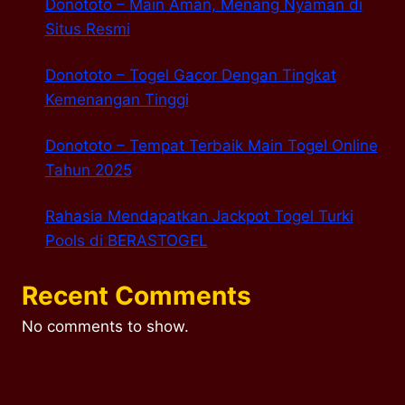
Donototo – Main Aman, Menang Nyaman di
Situs Resmi
Donototo – Togel Gacor Dengan Tingkat
Kemenangan Tinggi
Donototo – Tempat Terbaik Main Togel Online
Tahun 2025
Rahasia Mendapatkan Jackpot Togel Turki
Pools di BERASTOGEL
Recent Comments
No comments to show.