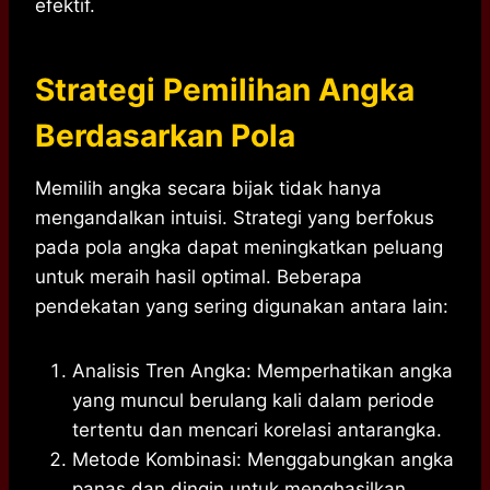
efektif.
Strategi Pemilihan Angka
Berdasarkan Pola
Memilih angka secara bijak tidak hanya
mengandalkan intuisi. Strategi yang berfokus
pada pola angka dapat meningkatkan peluang
untuk meraih hasil optimal. Beberapa
pendekatan yang sering digunakan antara lain:
Analisis Tren Angka: Memperhatikan angka
yang muncul berulang kali dalam periode
tertentu dan mencari korelasi antarangka.
Metode Kombinasi: Menggabungkan angka
panas dan dingin untuk menghasilkan