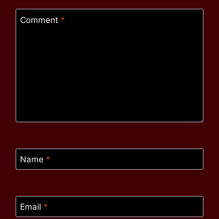
Comment
*
Name
*
Email
*