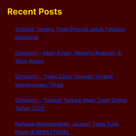
Recent Posts
Strategi Tenang Togel Prancis untuk Peluang
Maksimal
Donototo – Main Aman, Menang Nyaman di
Situs Resmi
Donototo – Togel Gacor Dengan Tingkat
Kemenangan Tinggi
Donototo – Tempat Terbaik Main Togel Online
Tahun 2025
Rahasia Mendapatkan Jackpot Togel Turki
Pools di BERASTOGEL