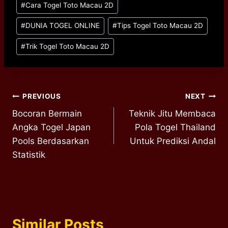
#
Cara Togel Toto Macau 2D
Tags:
#
DUNIA TOGEL ONLINE
#
Tips Togel Toto Macau 2D
#
Trik Togel Toto Macau 2D
Post
PREVIOUS
NEXT
Bocoran Bermain
Teknik Jitu Membaca
navigation
Angka Togel Japan
Pola Togel Thailand
Pools Berdasarkan
Untuk Prediksi Andal
Statistik
Similar Posts