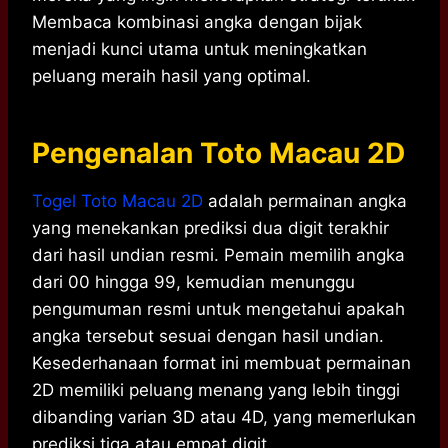
Membaca kombinasi angka dengan bijak
menjadi kunci utama untuk meningkatkan
peluang meraih hasil yang optimal.
Pengenalan Toto Macau 2D
Togel Toto Macau 2D
adalah permainan angka
yang menekankan prediksi dua digit terakhir
dari hasil undian resmi. Pemain memilih angka
dari 00 hingga 99, kemudian menunggu
pengumuman resmi untuk mengetahui apakah
angka tersebut sesuai dengan hasil undian.
Kesederhanaan format ini membuat permainan
2D memiliki peluang menang yang lebih tinggi
dibanding varian 3D atau 4D, yang memerlukan
prediksi tiga atau empat digit.