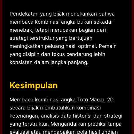
Pendekatan yang bijak menekankan bahwa
membaca kombinasi angka bukan sekadar
menebak, tetapi merupakan bagian dari
strategi terstruktur yang bertujuan
meningkatkan peluang hasil optimal. Pemain
yang disiplin dan fokus cenderung lebih
konsisten dalam jangka panjang.
Kesimpulan
Membaca kombinasi angka Toto Macau 2D
secara bijak membutuhkan kombinasi
ketenangan, analisis data historis, dan strategi
yang terstruktur. Mengandalkan prediksi tanpa
evaluasi atau mengabaikan pola hasil undian