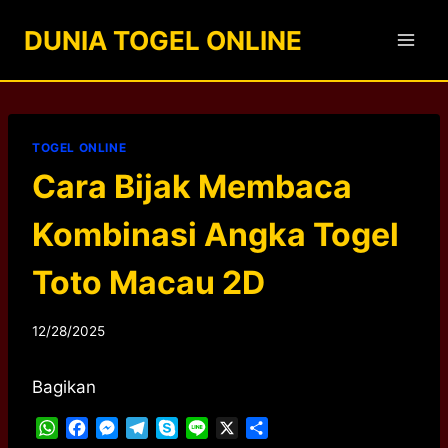
Skip
DUNIA TOGEL ONLINE
to
content
TOGEL ONLINE
Cara Bijak Membaca
Kombinasi Angka Togel
Toto Macau 2D
12/28/2025
Bagikan
W
F
M
T
S
L
X
S