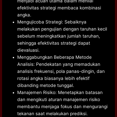
menjadi acuan utama dalam menilai
efektivitas strategi membaca kombinasi
angka.
Mengujicoba Strategi: Sebaiknya
melakukan pengujian dengan taruhan kecil
sebelum meningkatkan jumlah taruhan,
sehingga efektivitas strategi dapat
dievaluasi.
Menggabungkan Beberapa Metode
Analisis: Pendekatan yang memadukan
analisis frekuensi, pola panas-dingin, dan
rotasi angka biasanya lebih efektif
dibanding metode tunggal.
Manajemen Risiko: Menetapkan batasan
dan mengikuti aturan manajemen risiko
membantu menjaga fokus dan mengurangi
tekanan saat melakukan prediksi.