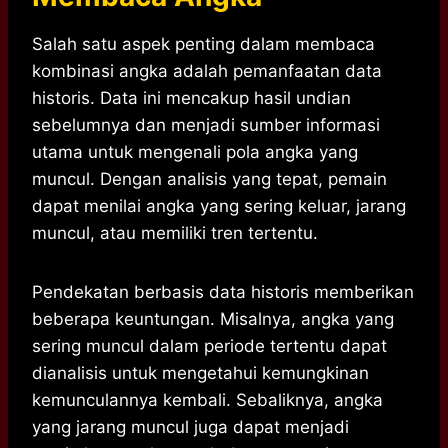
Salah satu aspek penting dalam membaca
kombinasi angka adalah pemanfaatan data
historis. Data ini mencakup hasil undian
sebelumnya dan menjadi sumber informasi
utama untuk mengenali pola angka yang
muncul. Dengan analisis yang tepat, pemain
dapat menilai angka yang sering keluar, jarang
muncul, atau memiliki tren tertentu.
Pendekatan berbasis data historis memberikan
beberapa keuntungan. Misalnya, angka yang
sering muncul dalam periode tertentu dapat
dianalisis untuk mengetahui kemungkinan
kemunculannya kembali. Sebaliknya, angka
yang jarang muncul juga dapat menjadi