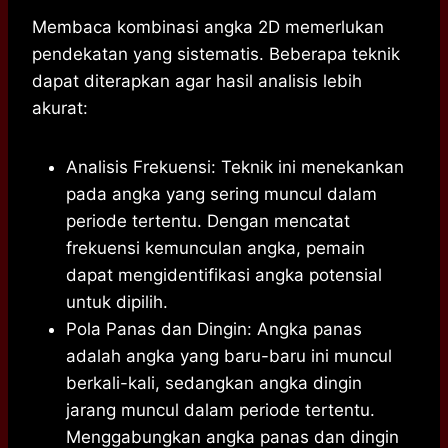
Membaca kombinasi angka 2D memerlukan
pendekatan yang sistematis. Beberapa teknik
dapat diterapkan agar hasil analisis lebih
akurat:
Analisis Frekuensi: Teknik ini menekankan
pada angka yang sering muncul dalam
periode tertentu. Dengan mencatat
frekuensi kemunculan angka, pemain
dapat mengidentifikasi angka potensial
untuk dipilih.
Pola Panas dan Dingin: Angka panas
adalah angka yang baru-baru ini muncul
berkali-kali, sedangkan angka dingin
jarang muncul dalam periode tertentu.
Menggabungkan angka panas dan dingin