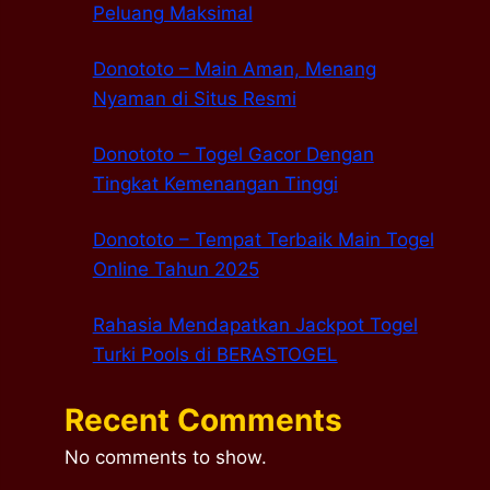
Peluang Maksimal
Donototo – Main Aman, Menang
Nyaman di Situs Resmi
Donototo – Togel Gacor Dengan
Tingkat Kemenangan Tinggi
Donototo – Tempat Terbaik Main Togel
Online Tahun 2025
Rahasia Mendapatkan Jackpot Togel
Turki Pools di BERASTOGEL
Recent Comments
No comments to show.