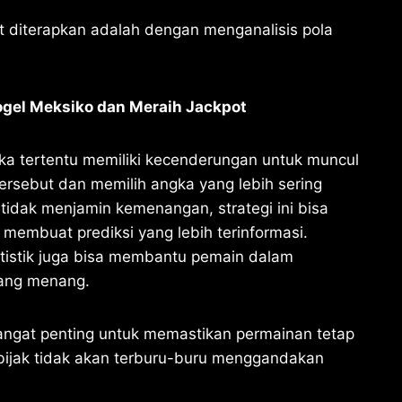
at diterapkan adalah dengan menganalisis pola
 tertentu memiliki kecenderungan untuk muncul
tersebut dan memilih angka yang lebih sering
 tidak menjamin kemenangan, strategi ini bisa
membuat prediksi yang lebih terinformasi.
tistik juga bisa membantu pemain dalam
uang menang.
 sangat penting untuk memastikan permainan tetap
bijak tidak akan terburu-buru menggandakan