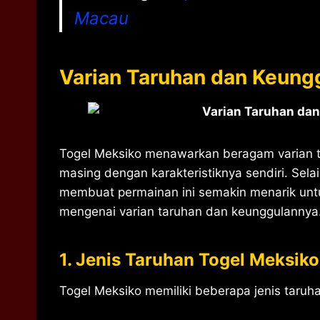
Macau
Varian Taruhan dan Keung
Togel Meksiko menawarkan beragam varian ta
masing dengan karakteristiknya sendiri. Sela
membuat permainan ini semakin menarik untu
mengenai varian taruhan dan keunggulannya
1. Jenis Taruhan Togel Meksiko
Togel Meksiko memiliki beberapa jenis taruh