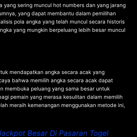
 yang sering muncul hot numbers dan yang jarang
elumnya, yang dapat membantu dalam pemilihan
lisis pola angka yang telah muncul secara historis
angka yang mungkin berpeluang lebih besar muncul
tuk mendapatkan angka secara acak yang
rcaya bahwa memilih angka secara acak dapat
dan membuka peluang yang sama besar untuk
agi pemain yang merasa kesulitan dalam memilih
 telah meraih kemenangan menggunakan metode ini,
ackpot Besar Di Pasaran Togel