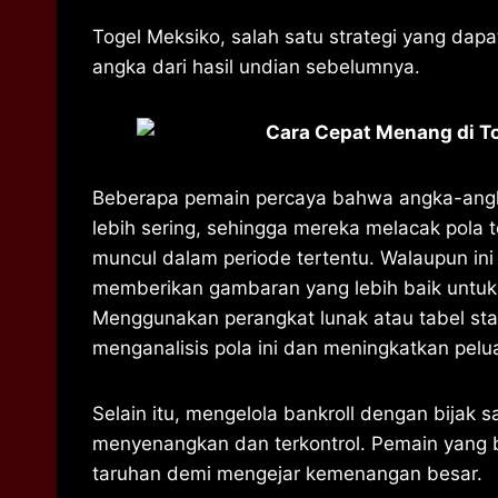
h
a
e
e
k
i
h
a
c
s
l
y
n
a
Togel Meksiko, salah satu strategi yang dap
t
e
s
e
p
e
r
angka dari hasil undian sebelumnya.
s
b
e
g
e
e
A
o
n
r
p
o
g
a
p
k
e
m
r
Beberapa pemain percaya bahwa angka-angka
lebih sering, sehingga mereka melacak pola 
muncul dalam periode tertentu. Walaupun ini
memberikan gambaran yang lebih baik untuk 
Menggunakan perangkat lunak atau tabel sta
menganalisis pola ini dan meningkatkan pel
Selain itu, mengelola bankroll dengan bijak
menyenangkan dan terkontrol. Pemain yang 
taruhan demi mengejar kemenangan besar.