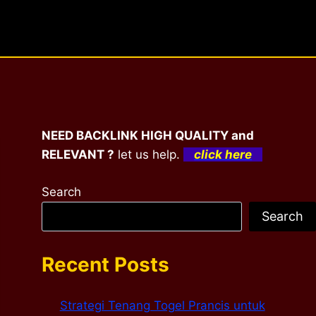
NEED BACKLINK HIGH QUALITY and
RELEVANT ?
let us help.
click here
Search
Search
Recent Posts
Strategi Tenang Togel Prancis untuk