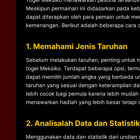
Togel Meksiko menawarkan pesona tersendir
Meskipun permainan ini didasarkan pada keb
dapat diterapkan oleh para pemain untuk m
kemenangan. Berikut adalah beberapa cara c
1. Memahami Jenis Taruhan
Sebelum melakukan taruhan, penting untuk 
togel Meksiko. Terdapat beberapa opsi, ter
dapat memilih jumlah angka yang berbeda un
taruhan yang sesuai dengan keterampilan d
lebih cocok bagi pemula karena lebih muda
menawarkan hadiah yang lebih besar tetapi d
2. Analisalah Data dan Statistik
Menggunakan data dan statistik dari undian