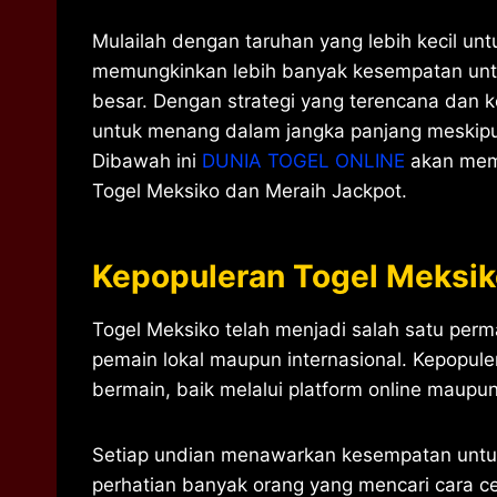
Mulailah dengan taruhan yang lebih kecil u
memungkinkan lebih banyak kesempatan untuk
besar. Dengan strategi yang terencana dan 
untuk menang dalam jangka panjang meskipu
Dibawah ini
DUNIA TOGEL ONLINE
akan memb
Togel Meksiko dan Meraih Jackpot.
Kepopuleran Togel Meksik
Togel Meksiko telah menjadi salah satu perm
pemain lokal maupun internasional. Kepopul
bermain, baik melalui platform online maupun
Setiap undian menawarkan kesempatan untu
perhatian banyak orang yang mencari cara ce