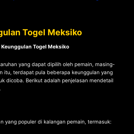
gulan Togel Meksiko
ruhan yang dapat dipilih oleh pemain, masing-
in itu, terdapat pula beberapa keunggulan yang
k dicoba. Berikut adalah penjelasan mendetail
.
an yang populer di kalangan pemain, termasuk: