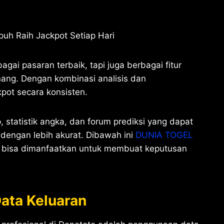
gai pasaran terbaik, tapi juga berbagai fitur
ng. Dengan kombinasi analisis dan
pot secara konsisten.
statistik angka, dan forum prediksi yang dapat
engan lebih akurat. Dibawah ini
DUNIA TOGEL
 bisa dimanfaatkan untuk membuat keputusan
Data Keluaran