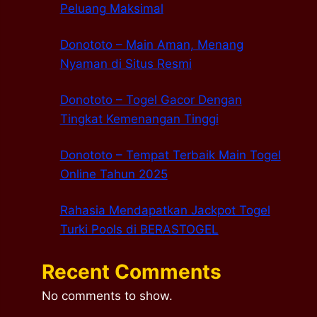
Peluang Maksimal
Donototo – Main Aman, Menang
Nyaman di Situs Resmi
Donototo – Togel Gacor Dengan
Tingkat Kemenangan Tinggi
Donototo – Tempat Terbaik Main Togel
Online Tahun 2025
Rahasia Mendapatkan Jackpot Togel
Turki Pools di BERASTOGEL
Recent Comments
No comments to show.