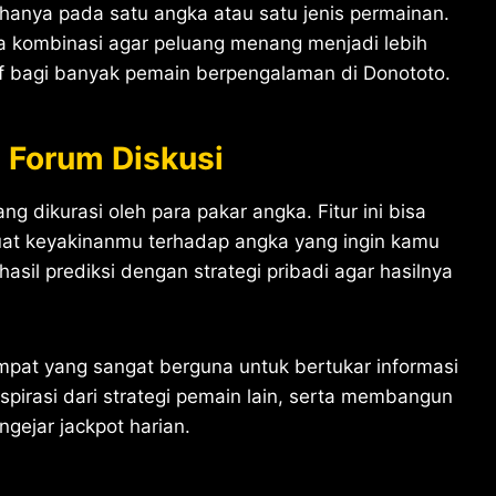
hanya pada satu angka atau satu jenis permainan.
 kombinasi agar peluang menang menjadi lebih
ktif bagi banyak pemain berpengalaman di Donototo.
n Forum Diskusi
g dikurasi oleh para pakar angka. Fitur ini bisa
at keyakinanmu terhadap angka yang ingin kamu
il prediksi dengan strategi pribadi agar hasilnya
mpat yang sangat berguna untuk bertukar informasi
irasi dari strategi pemain lain, serta membangun
ejar jackpot harian.