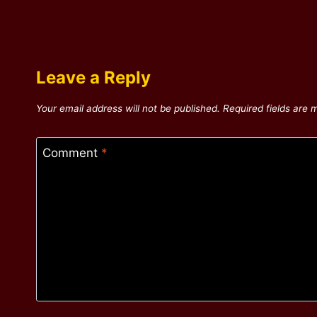
Leave a Reply
Your email address will not be published.
Required fields are
Comment
*