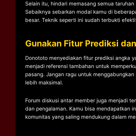
Selain itu, hindari memasang semua taruhan 
Sebaiknya sebarkan modal kamu di beberapa
besar. Teknik seperti ini sudah terbukti efe
Gunakan Fitur Prediksi da
Donototo menyediakan fitur prediksi angka yan
menjadi referensi tambahan untuk memperku
pasang. Jangan ragu untuk menggabungkan has
lebih maksimal.
Forum diskusi antar member juga menjadi te
dan pengalaman. Kamu bisa mendapatkan insp
komunitas yang saling mendukung dalam meng