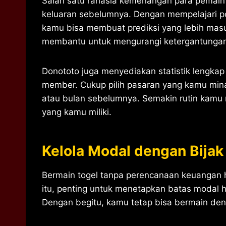
Salah satu rahasia kemenangan para pemain 
keluaran sebelumnya. Dengan mempelajari pol
kamu bisa membuat prediksi yang lebih masuk
membantu untuk mengurangi ketergantungan
Donototo juga menyediakan statistik lengka
member. Cukup pilih pasaran yang kamu minat
atau bulan sebelumnya. Semakin rutin kamu me
yang kamu miliki.
Kelola Modal dengan Bijak
Bermain togel tanpa perencanaan keuangan 
itu, penting untuk menetapkan batas modal h
Dengan begitu, kamu tetap bisa bermain deng