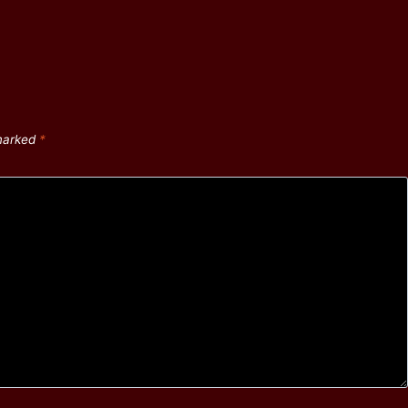
 marked
*