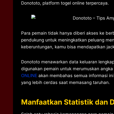
t
e
s
e
p
e
r
Donototo, platform togel online terpercaya.
s
b
e
g
e
e
A
o
n
r
p
o
g
a
p
k
e
m
r
Para pemain tidak hanya diberi akses ke berba
pendukung untuk meningkatkan peluang mena
keberuntungan, kamu bisa mendapatkan jack
Donototo menawarkan data keluaran lengkap, 
digunakan pemain untuk merumuskan angka d
ONLINE
akan membahas semua informasi ini
yang lebih cerdas saat memasang taruhan.
Manfaatkan Statistik dan 