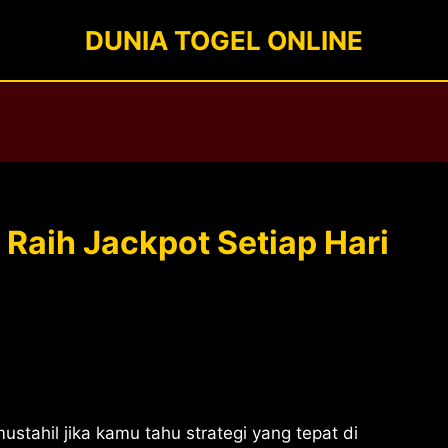
DUNIA TOGEL ONLINE
Raih Jackpot Setiap Hari
ustahil jika kamu tahu strategi yang tepat di