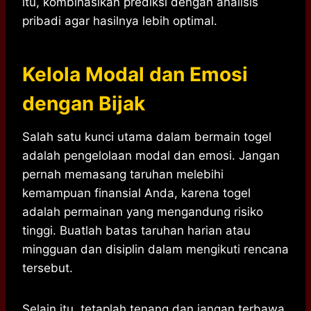
itu, kombinasikan prediksi dengan analisis
pribadi agar hasilnya lebih optimal.
Kelola Modal dan Emosi
dengan Bijak
Salah satu kunci utama dalam bermain togel
adalah pengelolaan modal dan emosi. Jangan
pernah memasang taruhan melebihi
kemampuan finansial Anda, karena togel
adalah permainan yang mengandung risiko
tinggi. Buatlah batas taruhan harian atau
mingguan dan disiplin dalam mengikuti rencana
tersebut.
Selain itu, tetaplah tenang dan jangan terbawa