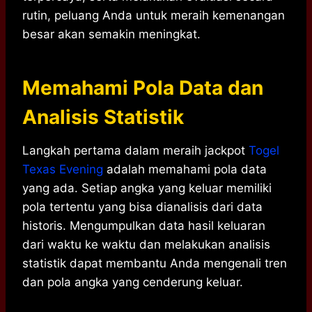
rutin, peluang Anda untuk meraih kemenangan
besar akan semakin meningkat.
Memahami Pola Data dan
Analisis Statistik
Langkah pertama dalam meraih jackpot
Togel
Texas Evening
adalah memahami pola data
yang ada. Setiap angka yang keluar memiliki
pola tertentu yang bisa dianalisis dari data
historis. Mengumpulkan data hasil keluaran
dari waktu ke waktu dan melakukan analisis
statistik dapat membantu Anda mengenali tren
dan pola angka yang cenderung keluar.