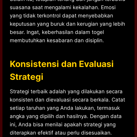
suasana saat mengalami kekalahan. Emosi
yang tidak terkontrol dapat menyebabkan
keputusan yang buruk dan kerugian yang lebih
besar. Ingat, keberhasilan dalam togel
membutuhkan kesabaran dan disiplin.
Konsistensi dan Evaluasi
Strategi
Strategi terbaik adalah yang dilakukan secara
konsisten dan dievaluasi secara berkala. Catat
setiap taruhan yang Anda lakukan, termasuk
angka yang dipilih dan hasilnya. Dengan data
ini, Anda bisa menilai apakah strategi yang
diterapkan efektif atau perlu disesuaikan.