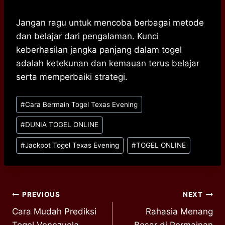
Jangan ragu untuk mencoba berbagai metode
dan belajar dari pengalaman. Kunci
keberhasilan jangka panjang dalam togel
adalah ketekunan dan kemauan terus belajar
serta memperbaiki strategi.
Post
#
Cara Bermain Togel Texas Evening
Tags:
#
DUNIA TOGEL ONLINE
#
Jackpot Togel Texas Evening
#
TOGEL ONLINE
Post
PREVIOUS
NEXT
Cara Mudah Prediksi
Rahasia Menang
navigation