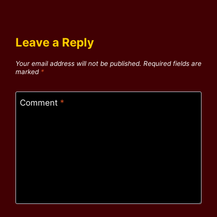
Leave a Reply
Your email address will not be published.
Required fields are
marked
*
Comment
*