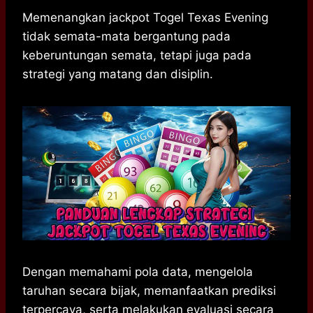
h
a
e
e
k
i
h
a
c
s
l
y
n
a
Memenangkan jackpot Togel Texas Evening
t
e
s
e
p
e
r
tidak semata-mata bergantung pada
s
b
e
g
e
e
keberuntungan semata, tetapi juga pada
A
o
n
r
strategi yang matang dan disiplin.
p
o
g
a
p
k
e
m
r
Dengan memahami pola data, mengelola
taruhan secara bijak, memanfaatkan prediksi
terpercaya, serta melakukan evaluasi secara