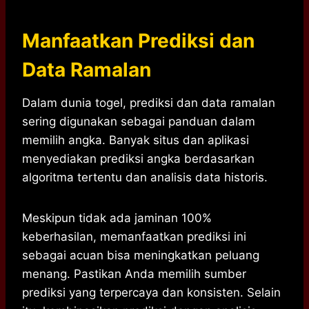
Manfaatkan Prediksi dan
Data Ramalan
Dalam dunia togel, prediksi dan data ramalan
sering digunakan sebagai panduan dalam
memilih angka. Banyak situs dan aplikasi
menyediakan prediksi angka berdasarkan
algoritma tertentu dan analisis data historis.
Meskipun tidak ada jaminan 100%
keberhasilan, memanfaatkan prediksi ini
sebagai acuan bisa meningkatkan peluang
menang. Pastikan Anda memilih sumber
prediksi yang terpercaya dan konsisten. Selain