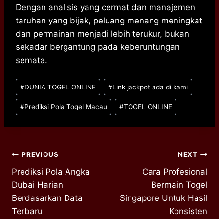
Dengan analisis yang cermat dan manajemen
taruhan yang bijak, peluang menang meningkat
dan permainan menjadi lebih terukur, bukan
sekadar bergantung pada keberuntungan
semata.
Post
#
DUNIA TOGEL ONLINE
#
Link jackpot ada di kami
Tags:
#
Prediksi Pola Togel Macau
#
TOGEL ONLINE
Post
PREVIOUS
NEXT
Prediksi Pola Angka
Cara Profesional
navigation
Dubai Harian
Bermain Togel
Berdasarkan Data
Singapore Untuk Hasil
Terbaru
Konsisten