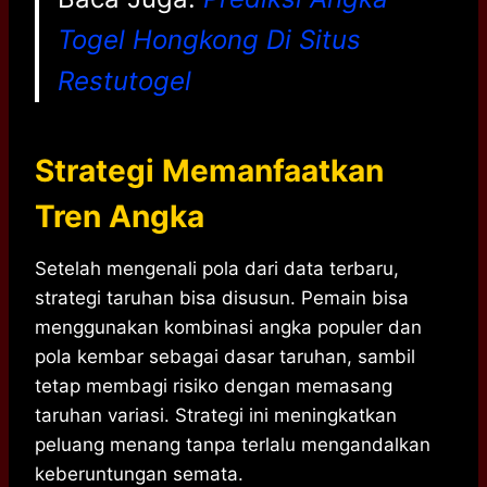
Togel Hongkong Di Situs
Restutogel
Strategi Memanfaatkan
Tren Angka
Setelah mengenali pola dari data terbaru,
strategi taruhan bisa disusun. Pemain bisa
menggunakan kombinasi angka populer dan
pola kembar sebagai dasar taruhan, sambil
tetap membagi risiko dengan memasang
taruhan variasi. Strategi ini meningkatkan
peluang menang tanpa terlalu mengandalkan
keberuntungan semata.