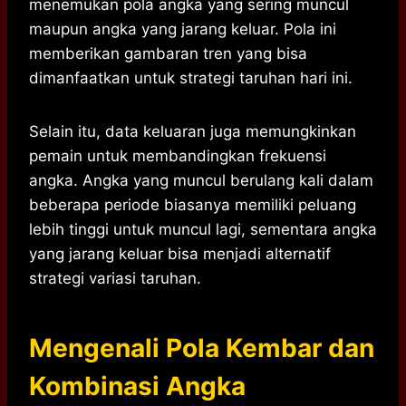
menemukan pola angka yang sering muncul
maupun angka yang jarang keluar. Pola ini
memberikan gambaran tren yang bisa
dimanfaatkan untuk strategi taruhan hari ini.
Selain itu, data keluaran juga memungkinkan
pemain untuk membandingkan frekuensi
angka. Angka yang muncul berulang kali dalam
beberapa periode biasanya memiliki peluang
lebih tinggi untuk muncul lagi, sementara angka
yang jarang keluar bisa menjadi alternatif
strategi variasi taruhan.
Mengenali Pola Kembar dan
Kombinasi Angka