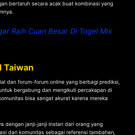
ngan bertaruh secara acak buat kombinasi yang
umnya.
gar Raih Cuan Besar Di Togel Mix
l Taiwan
ial dan forum-forum online yang berbagi prediksi,
u untuk bergabung dan mengikuti percakapan di
 komunitas bisa sangat akurat karena mereka
dengan janji-janji instan dari orang yang
si dari komunitas sebagai referensi tambahan,