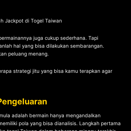
 permainannya juga cukup sederhana. Tapi
anlah hal yang bisa dilakukan sembarangan.
tkan peluang menang.
pa strategi jitu yang bisa kamu terapkan agar
 Pengeluaran
emula adalah bermain hanya mengandalkan
emiliki pola yang bisa dianalisis. Langkah pertama