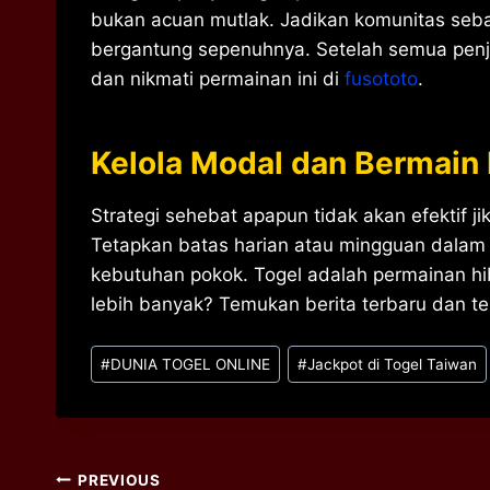
bukan acuan mutlak. Jadikan komunitas sebag
bergantung sepenuhnya. Setelah semua pen
dan nikmati permainan ini di
fusototo
.
Kelola Modal dan Bermain 
Strategi sehebat apapun tidak akan efektif ji
Tetapkan batas harian atau mingguan dalam
kebutuhan pokok. Togel adalah permainan hi
lebih banyak? Temukan berita terbaru dan te
Post
#
DUNIA TOGEL ONLINE
#
Jackpot di Togel Taiwan
Tags:
Post
PREVIOUS