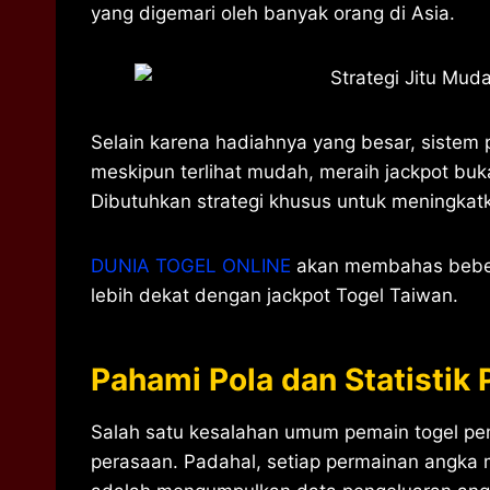
t
e
s
e
p
e
r
yang digemari oleh banyak orang di Asia.
s
b
e
g
e
e
A
o
n
r
p
o
g
a
p
k
e
m
r
Selain karena hadiahnya yang besar, sistem
meskipun terlihat mudah, meraih jackpot buk
Dibutuhkan strategi khusus untuk meningka
DUNIA TOGEL ONLINE
akan membahas bebera
lebih dekat dengan jackpot Togel Taiwan.
Pahami Pola dan Statistik
Salah satu kesalahan umum pemain togel p
perasaan. Padahal, setiap permainan angka m