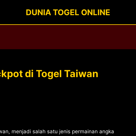
DUNIA TOGEL ONLINE
ckpot di Togel Taiwan
wan, menjadi salah satu jenis permainan angka