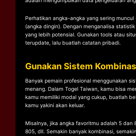
adalah mengumpulkan data pengeluaran angk
Perhatikan angka-angka yang sering muncul 
(angka dingin). Dengan menganalisa statist
yang lebih potensial. Gunakan tools atau si
terupdate, lalu buatlah catatan pribadi.
Gunakan Sistem Kombinas
Banyak pemain profesional menggunakan sis
menang. Dalam Togel Taiwan, kamu bisa menc
kamu memiliki modal yang cukup, buatlah b
kamu yakini akan keluar.
Misalnya, jika angka favoritmu adalah 5 dan 
805, dll. Semakin banyak kombinasi, semaki