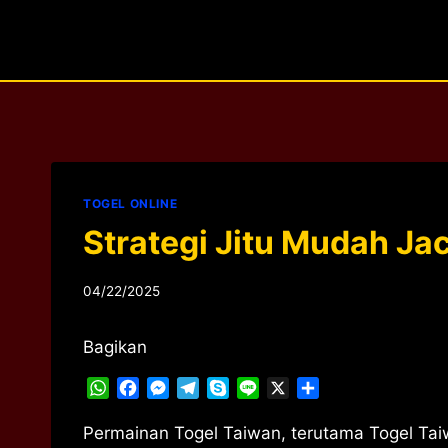
Skip
to
content
TOGEL ONLINE
Strategi Jitu Mudah Ja
04/22/2025
Bagikan
W
F
M
T
S
L
X
S
h
a
e
e
k
i
h
a
c
s
l
y
n
a
Permainan Togel Taiwan, terutama Togel Tai