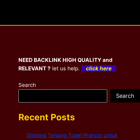
NEED BACKLINK HIGH QUALITY and
RELEVANT ?
let us help.
click here
Search
Search
Recent Posts
Strategi Tenang Togel Prancis untuk