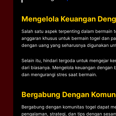
Mengelola Keuangan Deng
Salah satu aspek terpenting dalam bermain 
anggaran khusus untuk bermain togel dan pa
dengan uang yang seharusnya digunakan unt
Selain itu, hindari tergoda untuk mengejar 
dari biasanya. Mengelola keuangan dengan 
dan mengurangi stres saat bermain.
Bergabung Dengan Komuni
Bergabung dengan komunitas togel dapat m
pengalaman, strategi, dan tips dengan ses