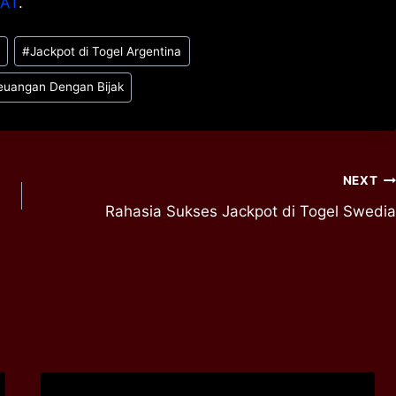
RAT
.
E
#
Jackpot di Togel Argentina
euangan Dengan Bijak
NEXT
Rahasia Sukses Jackpot di Togel Swedia