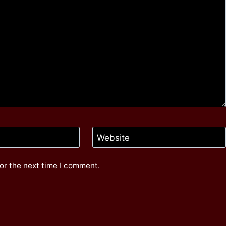
Website
or the next time I comment.