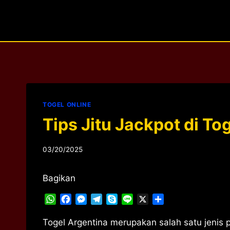
Skip
to
content
TOGEL ONLINE
Tips Jitu Jackpot di To
03/20/2025
Bagikan
W
F
M
T
S
L
X
S
h
a
e
e
k
i
h
a
c
s
l
y
n
a
Togel Argentina merupakan salah satu jenis p