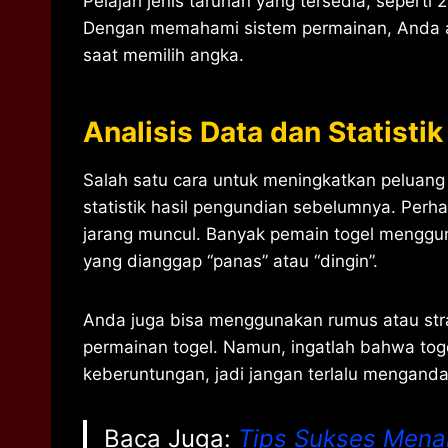
Pelajari jenis taruhan yang tersedia, seperti
Dengan memahami sistem permainan, Anda a
saat memilih angka.
Analisis Data dan Statistik
Salah satu cara untuk meningkatkan peluan
statistik hasil pengundian sebelumnya. Per
jarang muncul. Banyak pemain togel mengg
yang dianggap “panas” atau “dingin”.
Anda juga bisa menggunakan rumus atau strat
permainan togel. Namun, ingatlah bahwa to
keberuntungan, jadi jangan terlalu menganda
Baca Juga:
Tips Sukses Menan