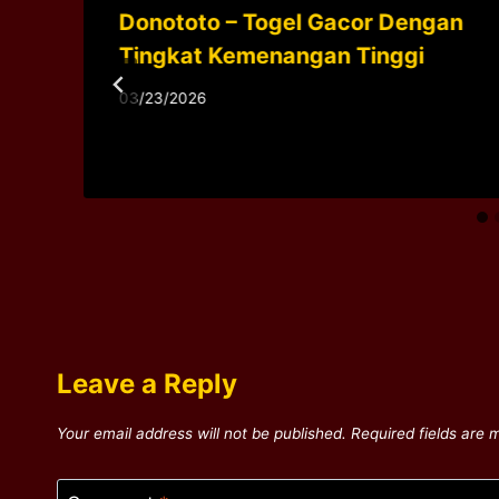
Donototo – Togel Gacor Dengan
Tingkat Kemenangan Tinggi
03/23/2026
Leave a Reply
Your email address will not be published.
Required fields are