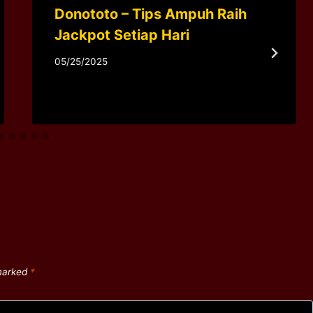
Donototo – Tips Ampuh Raih
Jackpot Setiap Hari
05/25/2025
 marked
*