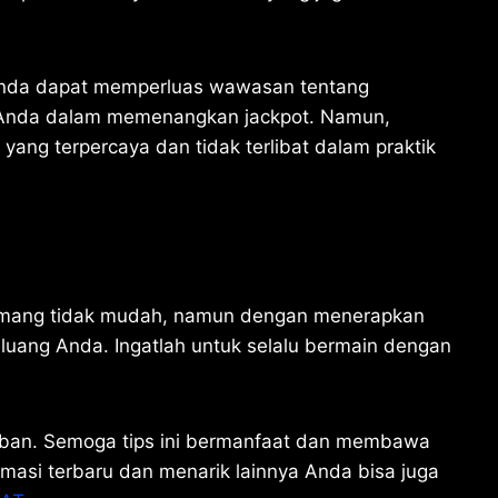
 Anda dapat memperluas wawasan tentang
 Anda dalam memenangkan jackpot. Namun,
ang terpercaya dan tidak terlibat dalam praktik
emang tidak mudah, namun dengan menerapkan
eluang Anda. Ingatlah untuk selalu bermain dengan
eban. Semoga tips ini bermanfaat dan membawa
rmasi terbaru dan menarik lainnya Anda bisa juga