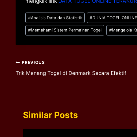
mengklik link
DATA TOGEL ONLINE TERAKU
Post
#
Analisis Data dan Statistik
#
DUNIA TOGEL ONLIN
Tags:
#
Memahami Sistem Permainan Togel
#
Mengelola K
Post
PREVIOUS
Trik Menang Togel di Denmark Secara Efektif
navigation
Similar Posts