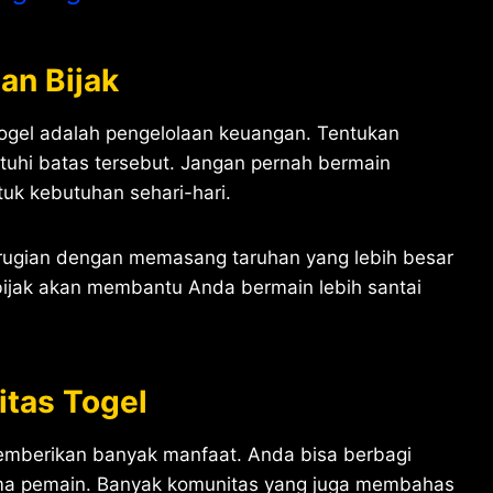
an Bijak
togel adalah pengelolaan keuangan. Tentukan
tuhi batas tersebut. Jangan pernah bermain
uk kebutuhan sehari-hari.
kerugian dengan memasang taruhan yang lebih besar
bijak akan membantu Anda bermain lebih santai
tas Togel
emberikan banyak manfaat. Anda bisa berbagi
ama pemain. Banyak komunitas yang juga membahas