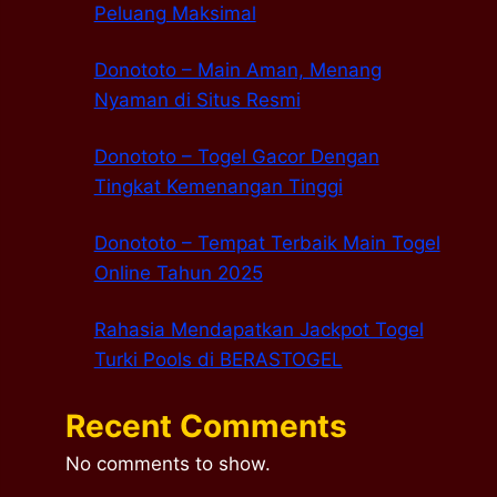
Peluang Maksimal
Donototo – Main Aman, Menang
Nyaman di Situs Resmi
Donototo – Togel Gacor Dengan
Tingkat Kemenangan Tinggi
Donototo – Tempat Terbaik Main Togel
Online Tahun 2025
Rahasia Mendapatkan Jackpot Togel
Turki Pools di BERASTOGEL
Recent Comments
No comments to show.