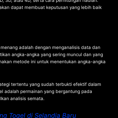
 2D, 3D, atau 4D, serta cara perhitungan hadiah.
kan dapat membuat keputusan yang lebih baik
g menang adalah dengan menganalisis data dan
hatikan angka-angka yang sering muncul dan yang
unakan metode ini untuk menentukan angka-angka
egi tertentu yang sudah terbukti efektif dalam
gel adalah permainan yang bergantung pada
lkan analisis semata.
g Togel di Selandia Baru