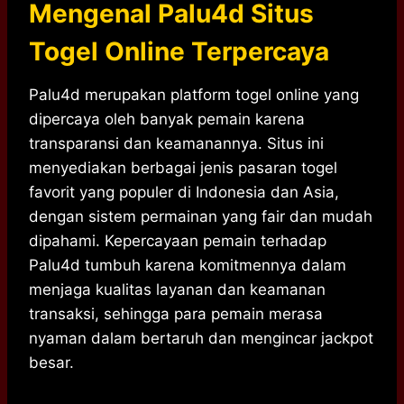
Mengenal Palu4d Situs
Togel Online Terpercaya
Palu4d merupakan platform togel online yang
dipercaya oleh banyak pemain karena
transparansi dan keamanannya. Situs ini
menyediakan berbagai jenis pasaran togel
favorit yang populer di Indonesia dan Asia,
dengan sistem permainan yang fair dan mudah
dipahami. Kepercayaan pemain terhadap
Palu4d tumbuh karena komitmennya dalam
menjaga kualitas layanan dan keamanan
transaksi, sehingga para pemain merasa
nyaman dalam bertaruh dan mengincar jackpot
besar.