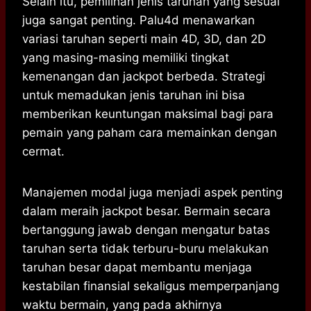
Selain itu, pemilihan jenis taruhan yang sesuai
juga sangat penting. Palu4d menawarkan
variasi taruhan seperti main 4D, 3D, dan 2D
yang masing-masing memiliki tingkat
kemenangan dan jackpot berbeda. Strategi
untuk memadukan jenis taruhan ini bisa
memberikan keuntungan maksimal bagi para
pemain yang paham cara memainkan dengan
cermat.
Manajemen modal juga menjadi aspek penting
dalam meraih jackpot besar. Bermain secara
bertanggung jawab dengan mengatur batas
taruhan serta tidak terburu-buru melakukan
taruhan besar dapat membantu menjaga
kestabilan finansial sekaligus memperpanjang
waktu bermain, yang pada akhirnya